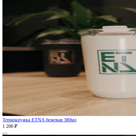
Термокружка ETNA бежевая 380мл
1 200 ₽